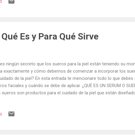
io
pieza profunda, agua micelar, bloqueador, sueros de hialuronico y vita
pigmentantes y productos para el acné. De todos sus productos, l
tado son los siguientes: EXDERM PUR LOCIÓN TONIFICANTE Loción t
ractos vegetales, pétalos de rosas y ácido hialurónico que limpia...
 Qué Es y Para Qué Sirve
es ningún secreto que los sueros para la piel están teniendo su mo
ta exactamente y cómo debemos de comenzar a incorporar los suero
cuidado de la piel? En esta entrada te mencionare todo lo que debes
ros faciales y cuándo se debe de aplicar. ¿QUÉ ES UN SERUM O S
 sueros son productos para el cuidado de la piel que están diseñado
centraciones de ingredientes activos específicos a la piel. Hay muc
ros en el mercado que realizan diferentes funciones, que van desde 
io
trol del brillo de la piel. La mayoría de las veces, los sueros son tra
uidos, y tienden a ser menos espesos que un humectante. Por lo gene
ectantes para ayudar a retener la humedad. Un suero es capaz de 