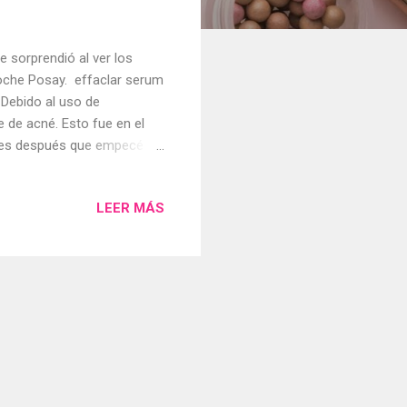
e sorprendió al ver los
Roche Posay. effaclar serum
 Debido al uso de
e de acné. Esto fue en el
eses después que empecé a
mo empezó mi acné:
é, noté las cicatrices y
LEER MÁS
suero de La Roche Posay no
ha lo sigo usando.
uido. Todos los sueros de