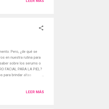
LEER MÁS
mina c, tonico facial,
os que he usado y me han
onificante facial con
mento. Pero, ¿de qué se
s en nuestra rutina para
 saber sobre los serums o
UERO FACIAL PARA LA PIEL?
s para brindar altas
hos tipos diferentes de
la hidratación hasta el
LEER MÁS
nsparentes, a base de gel o
ral, se aplican antes de los
hidratar de forma más