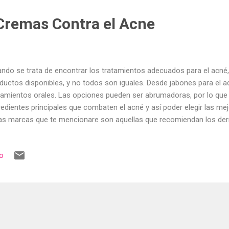
caz incluso que las cremas más pesadas. Las molécu...
Cremas Contra el Acne
ndo se trata de encontrar los tratamientos adecuados para el acné,
ductos disponibles, y no todos son iguales. Desde jabones para el 
tamientos orales. Las opciones pueden ser abrumadoras, por lo que
redientes principales que combaten el acné y así poder elegir las m
as marcas que te mencionare son aquellas que recomiendan los de
importante que consultes a un dermatólogo para que lleve un mejor 
é y sigas el tratamiento adecuado. Ácido Salicilico El ácido salicílic
io
 preadolescentes con granos. Y al recorrer los pasillos de la farmac
rediente activo en la mayoría de los productos. El ácido salicílico es
 actúa disolviendo el exceso de grasa y exfoliando suavemente las cé
do salicílico también tien...