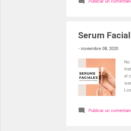
Publicar un comentar
lim
des
gus
ext
Serum Facial
-
noviembre 08, 2020
No 
tra
el 
sue
Los
con
sue
Publicar un comentar
con
líq
hum