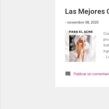
efi
Las Mejores 
-
noviembre 08, 2020
Cua
pro
tra
ing
. L
es 
acn
Publicar un comentar
los
ing
que
áci