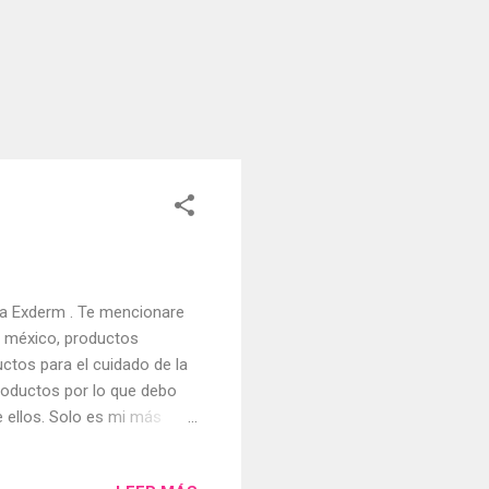
da Exderm . Te mencionare
m méxico, productos
uctos para el cuidado de la
roductos por lo que debo
 ellos. Solo es mi más
iel y para el skincare.
, dermolimpiador de