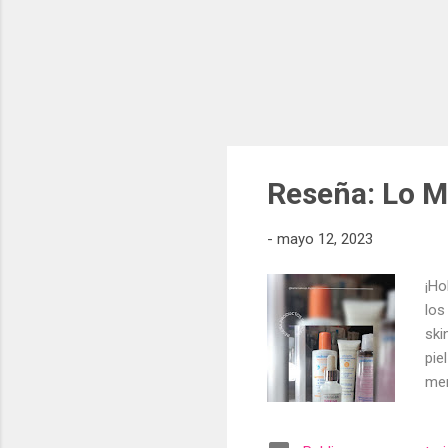
Reseña: Lo M
-
mayo 12, 2023
¡Ho
los
ski
pie
men
sin
Tie