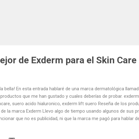
ejor de Exderm para el Skin Care
la bella! En esta entrada hablaré de una marca dermatológica llama
 productos que me han gustado y cuales deberías de probar. exder
ncare, suero acido hialuronico, exderm lift suero Reseña de los prod
l de la marca Exderm Llevo algo de tiempo usando algunos de sus p
cionar que no es publicidad, ni que la marca me pagó para hablar de
cera recomendación. Cuenta con 19 productos para el cuidado de la p
ne crema para el cuerpo, para la cara (día/noche), contorno de ojos