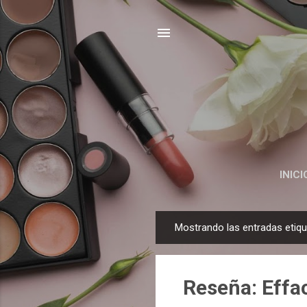
INICI
Mostrando las entradas eti
E
n
t
Reseña: Effa
r
a