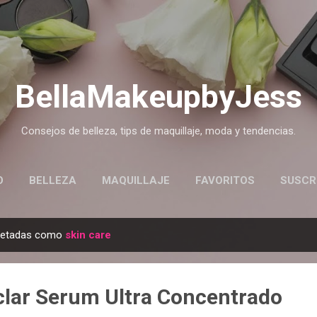
Ir al contenido principal
BellaMakeupbyJess
Consejos de belleza, tips de maquillaje, moda y tendencias.
O
BELLEZA
MAQUILLAJE
FAVORITOS
SUSCR
quetadas como
skin care
clar Serum Ultra Concentrado