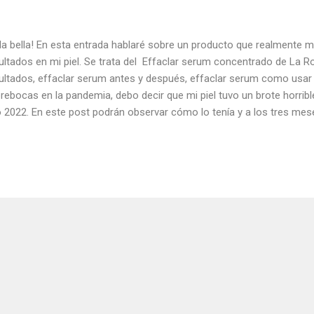
la bella! En esta entrada hablaré sobre un producto que realmente m
ultados en mi piel. Se trata del Effaclar serum concentrado de La 
ultados, effaclar serum antes y después, effaclar serum como usar
rebocas en la pandemia, debo decir que mi piel tuvo un brote horribl
 2022. En este post podrán observar cómo lo tenía y a los tres m
r ciertos productos me ayudaron a reducirlo. Aquí podrán ver có
sejos dermatológicos para el acné Después de haber reducido el acn
chas que me dejaron en mi rostro. Cuando investigue sobre este 
e en comprarlo. La verdad te lo recomiendo bastante, y hasta la fec
sentación Su presentación es en un frasco de 30 ml con gotero incl
roche traen la misma forma del frasco y con gotero...