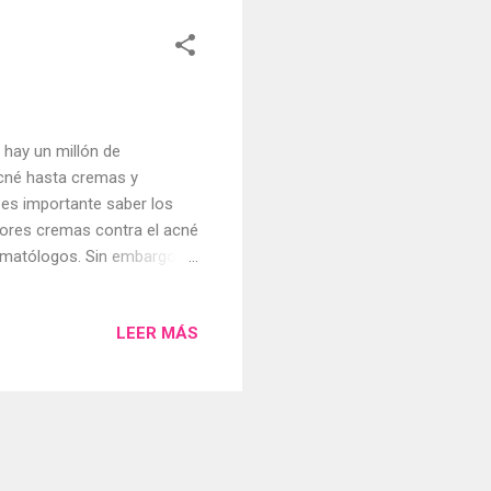
 hay un millón de
acné hasta cremas y
 es importante saber los
ejores cremas contra el acné
rmatólogos. Sin embargo,
control de tu problema del
o es la solución ideal para
LEER MÁS
ia, lo encontrará como el
 un beta hidroxiácido (BHA)
lulas muertas de la piel. El