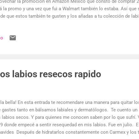
ovechar la promoción en Amazon México que constó de comprar 2 x
á la promo y una vez que fui a Walmart también lo estaba. Así que si
de que estos también te gusten y los añadas a tu colección de labial
promo se aplica al finalizar la compra. Mis tonos favoritos siempre
rillo, tonos vino y los rosas quemados. En esta ocasión pedí los si
io
sonal me gustan los labiales mate y en ocasiones humectantes, ya
n secos en ocasiones. Sin embargo, la mayoría de los que tengo so
iales infallible de L'Oreal Labial líquido Infallible Le Matte Resista
ación , Acabado mate Alta pigmenta...
os labios resecos rapido
la bella! En esta entrada te recomendare una manera para quitar lo
 gastes tanto en bálsamos labiales y dermatólogos. Te cuento un 
 labios secos. Y para quienes me conocen saben por lo que sufrí. 
9 donde empecé a sentir resequedad en mis labios. Fue en julio. Er
avides Después de hidratarlos constantemente con Carmex y los 