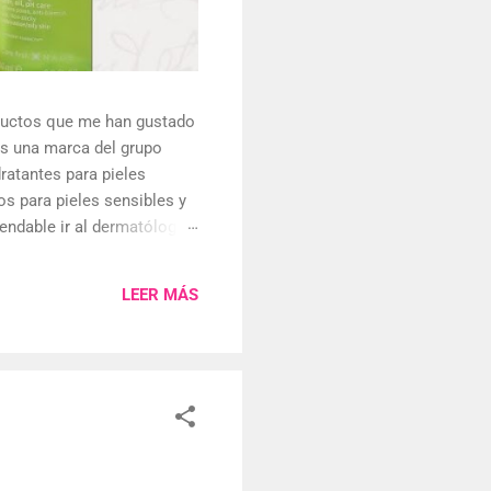
oductos que me han gustado
es una marca del grupo
ratantes para pieles
os para pieles sensibles y
endable ir al dermatólogo
 sinceramente no es
l truco es saber tu tipo de
LEER MÁS
que mi cutis es de mixto a