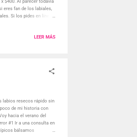
 $400. Al parecer todavía
 eres fan de los labiales,
es. Si los pides en línea,
 serán los tonos café tipo
guientes tonos. En lo
LEER MÁS
 que mis labios se ponen
n mate. Detalles de los
nce con hasta 16 horas de
s labios resecos rápido sin
poco de mi historia con
Voy hacia el verano del
ror #1 Ir a una consulta en
típicos bálsamos