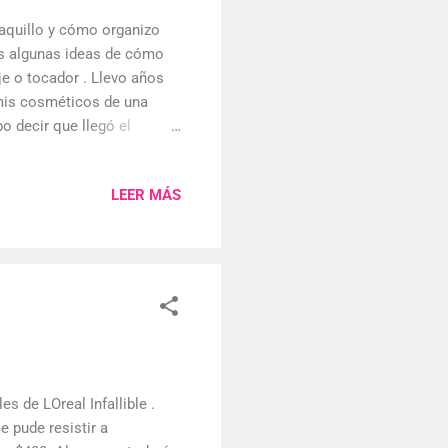
maquillo y cómo organizo
es algunas ideas de cómo
je o tocador . Llevo años
 mis cosméticos de una
o decir que llegó el
ando mi colección de
asta ahora. Empecé
LEER MÁS
o, hasta llegar a un
ra tengo todo lo que
contener enlaces de
s de mi enlace, s...
es de LOreal Infallible .
 pude resistir a