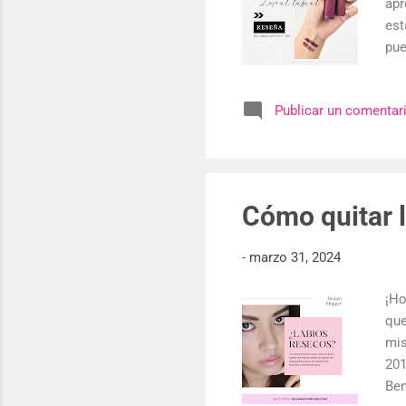
apr
est
pue
la 
lad
Publicar un comentar
per
bie
lab
dur
Cómo quitar l
-
marzo 31, 2024
¡Ho
que
mis
201
Ben