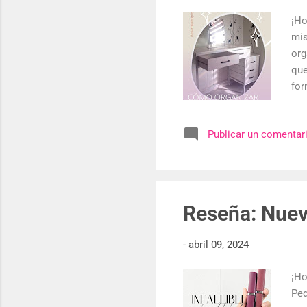
¡Ho
mis
org
que
for
mom
maq
Publicar un comentar
ten
esc
nec
afi
Reseña: Nuevo
-
abril 09, 2024
¡Ho
Ped