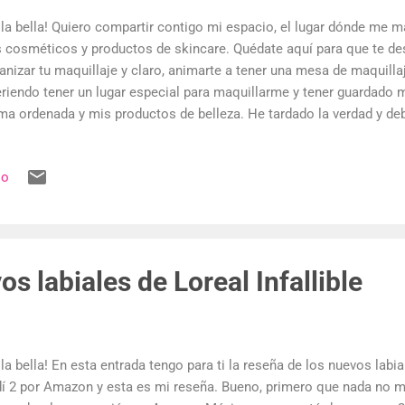
la bella! Quiero compartir contigo mi espacio, el lugar dónde me 
 cosméticos y productos de skincare. Quédate aquí para que te d
anizar tu maquillaje y claro, animarte a tener una mesa de maquilla
riendo tener un lugar especial para maquillarme y tener guardado
ma ordenada y mis productos de belleza. He tardado la verdad y deb
ento que tanto anhelaba. También he ido poco a poco increment
uillaje y debo decir que estoy satisfecha de tener lo que tengo h
io
iendo un pequeño maletín, seguido de unos organizadores de plástic
ritorio bonito que pedí en Amazon y lo convertí en un tocador. Aho
esito en un solo lugar y bien organizado. Esta publicación puede 
liados, lo que significa que recibiré una comisión si compras a travé
s labiales de Loreal Infallible
la bella! En esta entrada tengo para ti la reseña de los nuevos labial
í 2 por Amazon y esta es mi reseña. Bueno, primero que nada no me