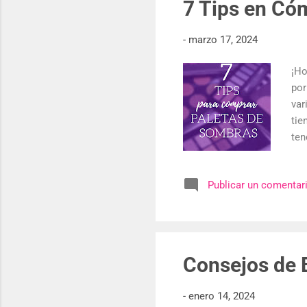
7 Tips en Có
-
marzo 17, 2024
¡Ho
por
var
tie
ten
som
ide
Publicar un comentar
com
pri
que
un 
Consejos de 
-
enero 14, 2024