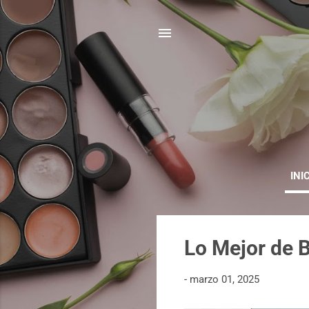
INI
E
Lo Mejor de 
n
t
-
marzo 01, 2025
r
a