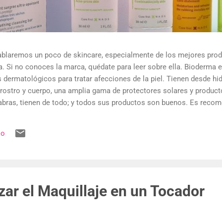
 hablaremos un poco de skincare, especialmente de los mejores pr
a. Si no conoces la marca, quédate para leer sobre ella. Bioderma 
ermatológicos para tratar afecciones de la piel. Tienen desde hid
 rostro y cuerpo, una amplia gama de protectores solares y product
labras, tienen de todo; y todos sus productos son buenos. Es recom
os productos esenciales para tratar algún problema en la piel, pero
que te recomiende algún dermolimpiador o un protector solar. Aquí e
io
sión vamos a hablar de los que más me han gustado. Debo aclarar 
né. Y además, los mencionaré como los pasos...
ar el Maquillaje en un Tocador