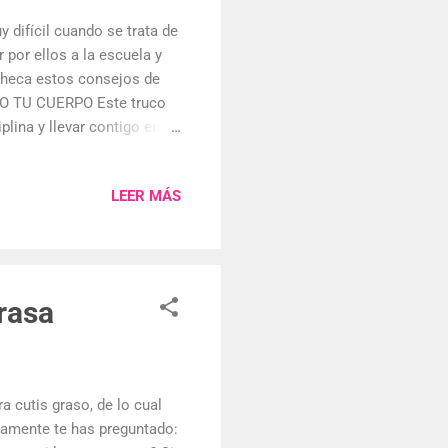
 difícil cuando se trata de
r por ellos a la escuela y
checa estos consejos de
O TU CUERPO Este truco
plina y llevar contigo en
 para la salud: da más
 disminuye la hinchazón.
LEER MÁS
l agua, que es rica en
da para la distensión
CEITE DE ALMENDRAS
rasa
a cutis graso, de lo cual
ramente te has preguntado: