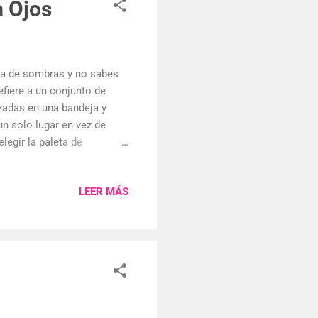
a Ojos
eta de sombras y no sabes
efiere a un conjunto de
zadas en una bandeja y
un solo lugar en vez de
legir la paleta de
paleta de sombras de ojos
tos colores? Cuando
LEER MÁS
 Si estás buscando tu
n poco" y menos colores
 tonos cálidos para crear