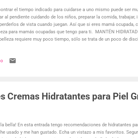
ontrar el tiempo indicado para cuidarse a uno mismo puede ser muy
ar al pendiente cuidando de los niños, preparar la comida, trabajar, i
perderlos de vista cuando juegan. Así que si eres mamá ocupada, 
leza para mamás ocupadas que tengo para ti. MANTÉN HIDRATAD
belleza requiere muy poco tiempo, sólo se trata de un poco de disci
o momento una botella con agua. Beber agua, da muchos beneficios
rgía y una vida saludable. Nos libra de toxinas, hidrata el cuerpo y
io
a obtener un beneficio extra, añade unas gotas o rodajas de limón a
amina C y un diurético natural. Los limones se cree que son una ayu
ominal, dolor de garganta, náuseas e incluso estreñimiento. A
bías que también es un hidratante maravilloso para nuestra piel...
es Cremas Hidratantes para Piel G
la bella! En esta entrada tengo recomendaciones de hidratantes par
 he usado y me han gustado. Echa un vistazo a mis favoritos. Segu