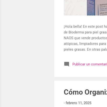
¡Hola bella! En este post
de Bioderma para piel gras
NAOS que vende productos d
atópicas, limpiadores para
pieles grasas. En otras pa
para que te diagnostique l
necesario ir con uno para 
Publicar un comentar
piel nada más. En esta oca
graso con tendencia al ac
Cómo Organiz
-
febrero 11, 2025