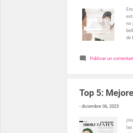
Enc
est
no 
bel
de 
tod
ene
Publicar un comentar
Par
vit
abd
¿Sa
Top 5: Mejor
-
diciembre 06, 2023
¡Ho
las