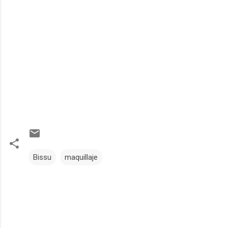
Bissu
maquillaje
C
o
m
e