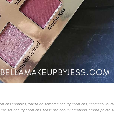
eations sombras, paleta de sombras beauty creations, espresso yourse
, cali set beauty creations, tease me beauty creations, emma paleta 