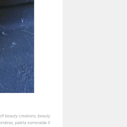
lf beauty creations, beauty
sombras, paleta esmeralda II