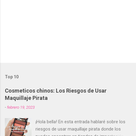
a
r
u
n
c
o
m
e
n
t
a
r
i
o
Top 10
Cosmeticos chinos: Los Riesgos de Usar
Maquillaje Pirata
-
febrero 19, 2023
¡Hola bella! En esta entrada hablaré sobre los
riesgos de usar maquillaje pirata donde los