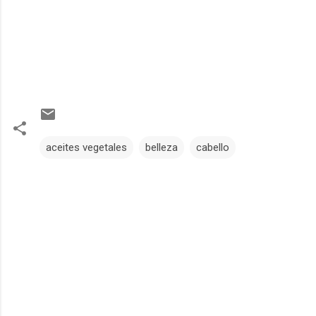
aceites vegetales
belleza
cabello
C
o
m
e
n
t
a