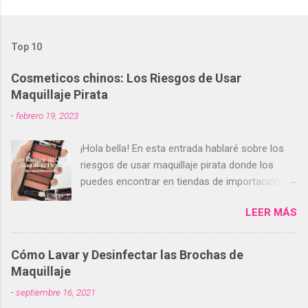
Top 10
Cosmeticos chinos: Los Riesgos de Usar
Maquillaje Pirata
-
febrero 19, 2023
¡Hola bella! En esta entrada hablaré sobre los
riesgos de usar maquillaje pirata donde los
puedes encontrar en tiendas de importación
(tiendas chinas). Encuentras estos
LEER MÁS
cosméticos pirata en tiendas de importación
(tiendas chinas). Lo más probable es que estas
tiendas se encuentren en el centro de tu
Cómo Lavar y Desinfectar las Brochas de
ciudad. En la mía, en la primera tienda a la que
Maquillaje
fui quedé sorprendida por el precio de los
-
septiembre 16, 2021
cosméticos. Tengo entendido que el maquillaje